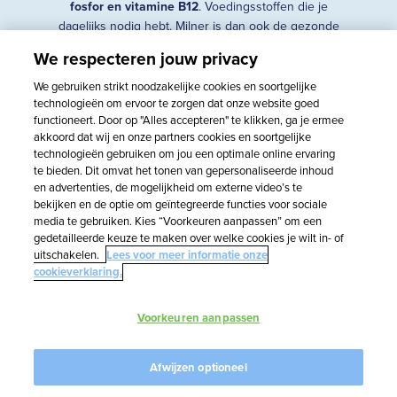
fosfor en vitamine B12
. Voedingsstoffen die je
dagelijks nodig hebt. Milner is dan ook de gezonde
kaas voor je boterham, en is ook nog eens écht lekker!
We respecteren jouw privacy
We gebruiken strikt noodzakelijke cookies en soortgelijke
technologieën om ervoor te zorgen dat onze website goed
functioneert. Door op "Alles accepteren" te klikken, ga je ermee
akkoord dat wij en onze partners cookies en soortgelijke
technologieën gebruiken om jou een optimale online ervaring
te bieden. Dit omvat het tonen van gepersonaliseerde inhoud
WEIDEMELK
en advertenties, de mogelijkheid om externe video’s te
bekijken en de optie om geïntegreerde functies voor sociale
media te gebruiken. Kies “Voorkeuren aanpassen” om een
Milner wordt gemaakt met halfvolle
gedetailleerde keuze te maken over welke cookies je wilt in- of
uitschakelen.
Lees voor meer informatie onze
weidemelk. Dat is melk afkomstig van
cookieverklaring.
koeien die 120 dagen per jaar minimaal
6 uur per dag in de wei lopen.
Voorkeuren aanpassen
Afwijzen optioneel